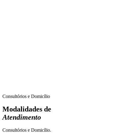
03
Ambiente Hospitalar
Cobertura nos prontos socorros, enfermarias e acompanhamento
VIP nas salas de procedimentos.
Consultórios e Domicílio
Modalidades de
Atendimento
Consultórios e Domicílio.