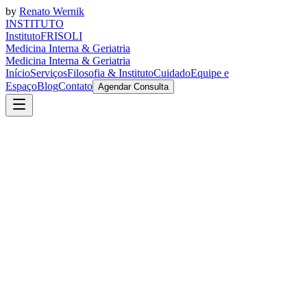
by
Renato Wernik
I
N
S
T
I
T
U
T
O
Instituto
FRISOLI
M
e
d
i
c
i
n
a
I
n
t
e
r
n
a
&
G
e
r
i
a
t
r
i
a
Medicina Interna & Geriatria
Início
Serviços
Filosofia & Instituto
Cuidado
Equipe e
Espaço
Blog
Contato
Agendar Consulta