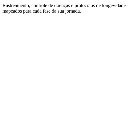
Rastreamento, controle de doenças e protocolos de longevidade
mapeados para cada fase da sua jornada.
+
+
+
+
+
01
Avaliação e Seguimento Clínico Geral
Avaliação e seguimento clínico geral ou de alterações específicas.
Rastreamento e controle de doenças ou alterações clínicas agudas e
crônicas, relacionadas ou não ao envelhecimento, ou conforme
necessidade apresentada pelo paciente.
Presencial
Domiciliar
ILP
Online*
Apenas para retornos ou pacientes que não residem ou não podem