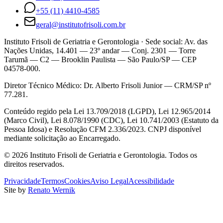
+55 (11) 4410-4585
geral@institutofrisoli.com.br
Instituto Frisoli de Geriatria e Gerontologia
· Sede social: Av. das
Nações Unidas, 14.401 — 23º andar — Conj. 2301 — Torre
Tarumã — C2 — Brooklin Paulista — São Paulo/SP — CEP
04578-000.
Diretor Técnico Médico:
Dr. Alberto Frisoli Junior
—
CRM/SP nº
77.281
.
Conteúdo regido pela Lei 13.709/2018 (LGPD), Lei 12.965/2014
(Marco Civil), Lei 8.078/1990 (CDC), Lei 10.741/2003 (Estatuto da
Pessoa Idosa) e Resolução CFM 2.336/2023. CNPJ disponível
mediante solicitação ao Encarregado.
©
2026
Instituto Frisoli de Geriatria e Gerontologia
. Todos os
direitos reservados.
Privacidade
Termos
Cookies
Aviso Legal
Acessibilidade
Site by
Renato Wernik