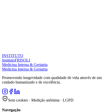
I
N
S
T
I
T
U
T
O
Instituto
FRISOLI
M
e
d
i
c
i
n
a
I
n
t
e
r
n
a
&
G
e
r
i
a
t
r
i
a
Medicina Interna & Geriatria
Promovendo longevidade com qualidade de vida através de um
cuidado humanizado e de excelência.
Sem cookies · Medição anônima · LGPD
Navegação