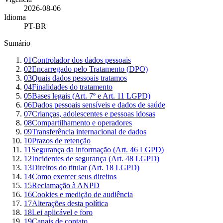
2026-08-06
Idioma
PT-BR
Sumário
01
Controlador dos dados pessoais
02
Encarregado pelo Tratamento (DPO)
03
Quais dados pessoais tratamos
04
Finalidades do tratamento
05
Bases legais (Art. 7º e Art. 11 LGPD)
06
Dados pessoais sensíveis e dados de saúde
07
Crianças, adolescentes e pessoas idosas
08
Compartilhamento e operadores
09
Transferência internacional de dados
10
Prazos de retenção
11
Segurança da informação (Art. 46 LGPD)
12
Incidentes de segurança (Art. 48 LGPD)
13
Direitos do titular (Art. 18 LGPD)
14
Como exercer seus direitos
15
Reclamação à ANPD
16
Cookies e medição de audiência
17
Alterações desta política
18
Lei aplicável e foro
19
Canais de contato