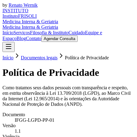
by
Renato Wernik
I
N
S
T
I
T
U
T
O
Instituto
FRISOLI
M
e
d
i
c
i
n
a
I
n
t
e
r
n
a
&
G
e
r
i
a
t
r
i
a
Medicina Interna & Geriatria
Início
Serviços
Filosofia & Instituto
Cuidado
Equipe e
Espaço
Blog
Contato
Agendar Consulta
Início
Documentos legais
Política de Privacidade
Política de Privacidade
Como tratamos seus dados pessoais com transparência e respeito,
em estrita observância à Lei 13.709/2018 (LGPD), ao Marco Civil
da Internet (Lei 12.965/2014) e às orientações da Autoridade
Nacional de Proteção de Dados (ANPD).
Documento
IFGG-LGPD-PP-01
Versão
1.1
Vigência