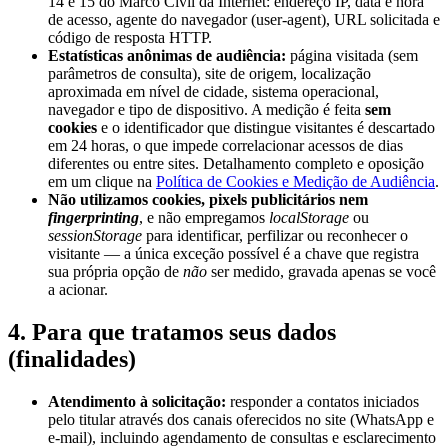
14 e 15 do Marco Civil da Internet: endereço IP, data e hora
de acesso, agente do navegador (user-agent), URL solicitada e
código de resposta HTTP.
Estatísticas anônimas de audiência:
página visitada (sem
parâmetros de consulta), site de origem, localização
aproximada em nível de cidade, sistema operacional,
navegador e tipo de dispositivo. A medição é feita
sem
cookies
e o identificador que distingue visitantes é descartado
em 24 horas, o que impede correlacionar acessos de dias
diferentes ou entre sites. Detalhamento completo e oposição
em um clique na
Política de Cookies e Medição de Audiência
.
Não utilizamos cookies, pixels publicitários nem
fingerprinting
, e não empregamos
localStorage
ou
sessionStorage
para identificar, perfilizar ou reconhecer o
visitante — a única exceção possível é a chave que registra
sua própria opção de
não
ser medido, gravada apenas se você
a acionar.
4. Para que tratamos seus dados
(finalidades)
Atendimento à solicitação:
responder a contatos iniciados
pelo titular através dos canais oferecidos no site (WhatsApp e
e-mail), incluindo agendamento de consultas e esclarecimento