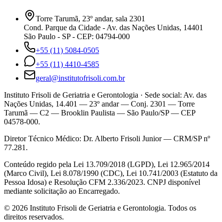
Torre Tarumã, 23º andar, sala 2301
Cond. Parque da Cidade - Av. das Nações Unidas, 14401
São Paulo - SP - CEP: 04794-000
+55 (11) 5084-0505
+55 (11) 4410-4585
geral@institutofrisoli.com.br
Instituto Frisoli de Geriatria e Gerontologia
· Sede social: Av. das
Nações Unidas, 14.401 — 23º andar — Conj. 2301 — Torre
Tarumã — C2 — Brooklin Paulista — São Paulo/SP — CEP
04578-000.
Diretor Técnico Médico:
Dr. Alberto Frisoli Junior
—
CRM/SP nº
77.281
.
Conteúdo regido pela Lei 13.709/2018 (LGPD), Lei 12.965/2014
(Marco Civil), Lei 8.078/1990 (CDC), Lei 10.741/2003 (Estatuto da
Pessoa Idosa) e Resolução CFM 2.336/2023. CNPJ disponível
mediante solicitação ao Encarregado.
©
2026
Instituto Frisoli de Geriatria e Gerontologia
. Todos os
direitos reservados.