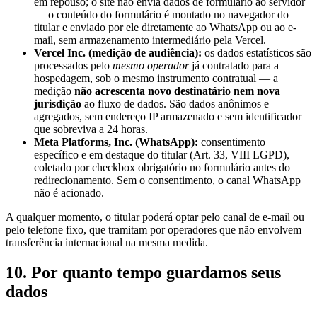
em repouso; o site não envia dados de formulário ao servidor
— o conteúdo do formulário é montado no navegador do
titular e enviado por ele diretamente ao WhatsApp ou ao e-
mail, sem armazenamento intermediário pela Vercel.
Vercel Inc. (medição de audiência):
os dados estatísticos são
processados pelo
mesmo operador
já contratado para a
hospedagem, sob o mesmo instrumento contratual — a
medição
não acrescenta novo destinatário nem nova
jurisdição
ao fluxo de dados. São dados anônimos e
agregados, sem endereço IP armazenado e sem identificador
que sobreviva a 24 horas.
Meta Platforms, Inc. (WhatsApp):
consentimento
específico e em destaque do titular (Art. 33, VIII LGPD),
coletado por checkbox obrigatório no formulário antes do
redirecionamento. Sem o consentimento, o canal WhatsApp
não é acionado.
A qualquer momento, o titular poderá optar pelo canal de e-mail ou
pelo telefone fixo, que tramitam por operadores que não envolvem
transferência internacional na mesma medida.
10. Por quanto tempo guardamos seus
dados