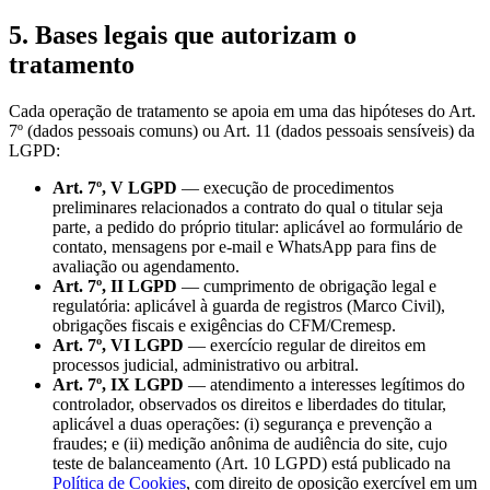
5. Bases legais que autorizam o
tratamento
Cada operação de tratamento se apoia em uma das hipóteses do Art.
7º (dados pessoais comuns) ou Art. 11 (dados pessoais sensíveis) da
LGPD:
Art. 7º, V LGPD
— execução de procedimentos
preliminares relacionados a contrato do qual o titular seja
parte, a pedido do próprio titular: aplicável ao formulário de
contato, mensagens por e-mail e WhatsApp para fins de
avaliação ou agendamento.
Art. 7º, II LGPD
— cumprimento de obrigação legal e
regulatória: aplicável à guarda de registros (Marco Civil),
obrigações fiscais e exigências do CFM/Cremesp.
Art. 7º, VI LGPD
— exercício regular de direitos em
processos judicial, administrativo ou arbitral.
Art. 7º, IX LGPD
— atendimento a interesses legítimos do
controlador, observados os direitos e liberdades do titular,
aplicável a duas operações: (i) segurança e prevenção a
fraudes; e (ii) medição anônima de audiência do site, cujo
teste de balanceamento (Art. 10 LGPD) está publicado na
Política de Cookies
, com direito de oposição exercível em um