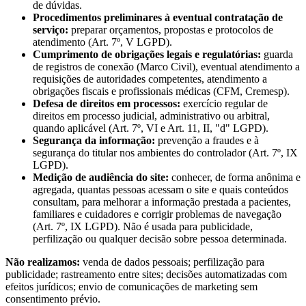
de dúvidas.
Procedimentos preliminares à eventual contratação de
serviço:
preparar orçamentos, propostas e protocolos de
atendimento (Art. 7º, V LGPD).
Cumprimento de obrigações legais e regulatórias:
guarda
de registros de conexão (Marco Civil), eventual atendimento a
requisições de autoridades competentes, atendimento a
obrigações fiscais e profissionais médicas (CFM, Cremesp).
Defesa de direitos em processos:
exercício regular de
direitos em processo judicial, administrativo ou arbitral,
quando aplicável (Art. 7º, VI e Art. 11, II, "d" LGPD).
Segurança da informação:
prevenção a fraudes e à
segurança do titular nos ambientes do controlador (Art. 7º, IX
LGPD).
Medição de audiência do site:
conhecer, de forma anônima e
agregada, quantas pessoas acessam o site e quais conteúdos
consultam, para melhorar a informação prestada a pacientes,
familiares e cuidadores e corrigir problemas de navegação
(Art. 7º, IX LGPD). Não é usada para publicidade,
perfilização ou qualquer decisão sobre pessoa determinada.
Não realizamos:
venda de dados pessoais; perfilização para
publicidade; rastreamento entre sites; decisões automatizadas com
efeitos jurídicos; envio de comunicações de marketing sem
consentimento prévio.