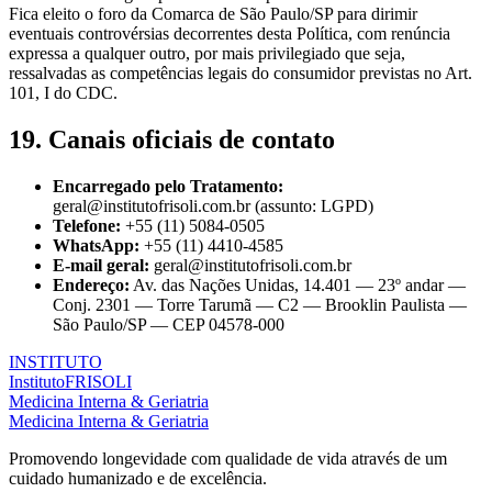
Fica eleito o foro da Comarca de São Paulo/SP para dirimir
eventuais controvérsias decorrentes desta Política, com renúncia
expressa a qualquer outro, por mais privilegiado que seja,
ressalvadas as competências legais do consumidor previstas no Art.
101, I do CDC.
19. Canais oficiais de contato
Encarregado pelo Tratamento:
geral@institutofrisoli.com.br
(assunto:
LGPD
)
Telefone:
+55 (11) 5084-0505
WhatsApp:
+55 (11) 4410-4585
E-mail geral:
geral@institutofrisoli.com.br
Endereço:
Av. das Nações Unidas, 14.401 — 23º andar —
Conj. 2301 — Torre Tarumã — C2 — Brooklin Paulista —
São Paulo/SP — CEP 04578-000
I
N
S
T
I
T
U
T
O
Instituto
FRISOLI
M
e
d
i
c
i
n
a
I
n
t
e
r
n
a
&
G
e
r
i
a
t
r
i
a
Medicina Interna & Geriatria
Promovendo longevidade com qualidade de vida através de um
cuidado humanizado e de excelência.