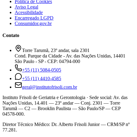
Política de Cookies
Aviso Legal
Acessibilidade
Encarregado LGPD
Consumidor.gov.br
Contato
Torre Tarumã, 23º andar, sala 2301
Cond. Parque da Cidade - Av. das Nações Unidas, 14401
São Paulo - SP - CEP: 04794-000
+55 (11) 5084-0505
+55 (11) 4410-4585
geral@institutofrisoli.com.br
Instituto Frisoli de Geriatria e Gerontologia
· Sede social: Av. das
Nações Unidas, 14.401 — 23º andar — Conj. 2301 — Torre
Tarumã — C2 — Brooklin Paulista — São Paulo/SP — CEP
04578-000.
Diretor Técnico Médico:
Dr. Alberto Frisoli Junior
—
CRM/SP nº
77.281
.