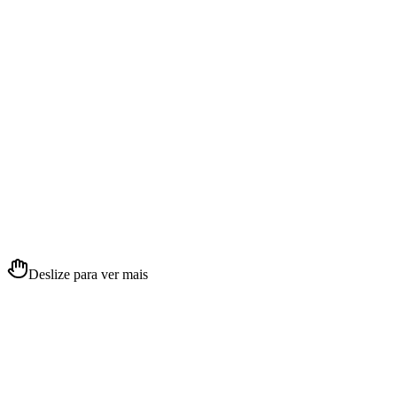
Parceria com o Grupo Fleury
Resultados laboratoriais com agilidade e precisão. Integração direta
para que os dados cheguem ao médico no menor tempo possível.
Parceiro
Aqui,
escutar é o primeiro ato médico.
”
Deslize para ver mais