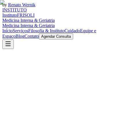
by
Renato Wernik
I
N
S
T
I
T
U
T
O
Instituto
FRISOLI
M
e
d
i
c
i
n
a
I
n
t
e
r
n
a
&
G
e
r
i
a
t
r
i
a
Medicina Interna & Geriatria
Início
Serviços
Filosofia & Instituto
Cuidado
Equipe e
Espaço
Blog
Contato
Agendar Consulta
transforma vidas.
Agendar Consulta
Conheça o Instituto