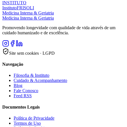
I
N
S
T
I
T
U
T
O
Instituto
FRISOLI
M
e
d
i
c
i
n
a
I
n
t
e
r
n
a
&
G
e
r
i
a
t
r
i
a
Medicina Interna & Geriatria
Promovendo longevidade com qualidade de vida através de um
cuidado humanizado e de excelência.
Site sem cookies · LGPD
Navegação
Filosofia & Instituto
Cuidado & Acompanhamento
Blog
Fale Conosco
Feed RSS
Documentos Legais
Política de Privacidade
Termos de Uso